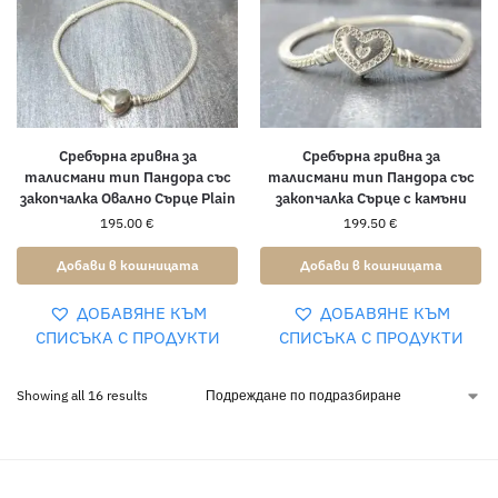
Сребърна гривна за
Сребърна гривна за
талисмани тип Пандора със
талисмани тип Пандора със
закопчалка Овално Сърце Plain
закопчалка Сърце с камъни
195.00
€
199.50
€
Добави в кошницата
Добави в кошницата
ДОБАВЯНЕ КЪМ
ДОБАВЯНЕ КЪМ
СПИСЪКА С ПРОДУКТИ
СПИСЪКА С ПРОДУКТИ
Showing all 16 results