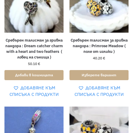
Сребърен талисман за гривна
Сребърен талисман за гривна
пандора : Dream catcher charm
пандора : Primrose Meadow (
with a heart and two feathers (
поле от иглики )
ловец на сънища )
40.20
€
50.10
€
Добави в кошницата
Изберете вариант
ДОБАВЯНЕ КЪМ
ДОБАВЯНЕ КЪМ
СПИСЪКА С ПРОДУКТИ
СПИСЪКА С ПРОДУКТИ