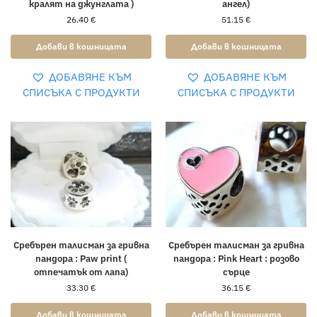
кралят на джунглата )
ангел)
26.40
€
51.15
€
Добави в кошницата
Добави в кошницата
ДОБАВЯНЕ КЪМ
ДОБАВЯНЕ КЪМ
СПИСЪКА С ПРОДУКТИ
СПИСЪКА С ПРОДУКТИ
Сребърен талисман за гривна
Сребърен талисман за гривна
пандора : Paw print (
пандора : Pink Heart : розово
отпечатък от лапа)
сърце
33.30
€
36.15
€
Добави в кошницата
Добави в кошницата