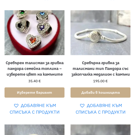
Сребърен талисман за гривна
Сребърна гривна за
пандора семейна топлина –
талисмани тип Пандора със
изберете цвят на камъните
закопчалка медалион с камъни
35.40
€
195.00
€
Изберете вариант
Добави в кошницата
ДОБАВЯНЕ КЪМ
ДОБАВЯНЕ КЪМ
СПИСЪКА С ПРОДУКТИ
СПИСЪКА С ПРОДУКТИ