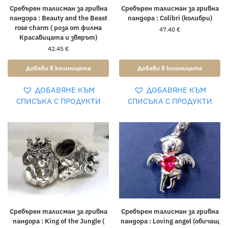
Сребърен талисман за гривна
Сребърен талисман за гривна
пандора : Beauty and the Beast
пандора : Colibri (колибри)
rose charm ( роза от филма
47.40
€
Красавицата и звярът)
42.45
€
Добави в кошницата
Добави в кошницата
ДОБАВЯНЕ КЪМ
ДОБАВЯНЕ КЪМ
СПИСЪКА С ПРОДУКТИ
СПИСЪКА С ПРОДУКТИ
Сребърен талисман за гривна
Сребърен талисман за гривна
пандора : King of the Jungle (
пандора : Loving angel (обичащ