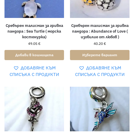
Сребърен талисман за гривна
Сребърен талисман за гривна
пандора : Sea Turtle ( морска
пандора : Abundance of Love (
костенурка)
изобилие от любов )
49.05
€
40.20
€
Добави в кошницата
Изберете вариант
ДОБАВЯНЕ КЪМ
ДОБАВЯНЕ КЪМ
СПИСЪКА С ПРОДУКТИ
СПИСЪКА С ПРОДУКТИ