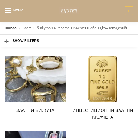
МЕНЮ
0
Начало
Златни бижута 14 карата .Пръстени,обеци,колиета,гривни,ланци и синджири
/
SHOW FILTERS
ЗЛАТНИ БИЖУТА
ИНВЕСТИЦИОННИ ЗЛАТНИ
КЮЛЧЕТА