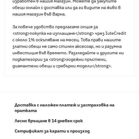
изработен в нашия магазин. Можете да закупите
обеци онлайн с доставка или да ги видите на живо в
нашия магазин във Варна.
За повече удобство предлагаме опция за
<strong>покупка на изплащане</strong> чрез IuteCredit
с около 1% оскъпяване на месец. Това прави нашите
златни обеци не само стилен аксесоар, но и разумна
инвестиция във времето. Разгледайте и другите ни
подкатегории за <strong>годежни пръстени,
диамантени обеци и сребърни модели</strong>.
Доставка с наложен платеж и застраховка на
пратката
Лесно връщане в 14 дневен срок
Сетрификат за карати и произход