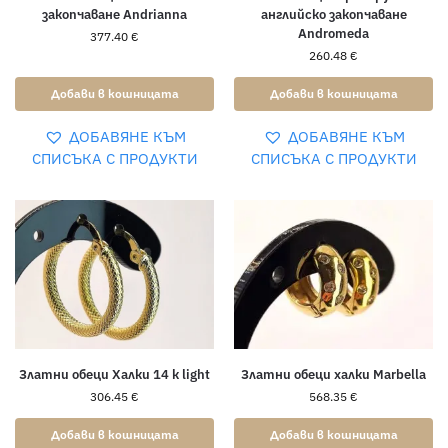
закопчаване Andrianna
английско закопчаване
Andromeda
377.40
€
260.48
€
Добави в кошницата
Добави в кошницата
ДОБАВЯНЕ КЪМ
ДОБАВЯНЕ КЪМ
СПИСЪКА С ПРОДУКТИ
СПИСЪКА С ПРОДУКТИ
Златни обеци Халки 14 к light
Златни обеци халки Marbella
306.45
€
568.35
€
Добави в кошницата
Добави в кошницата