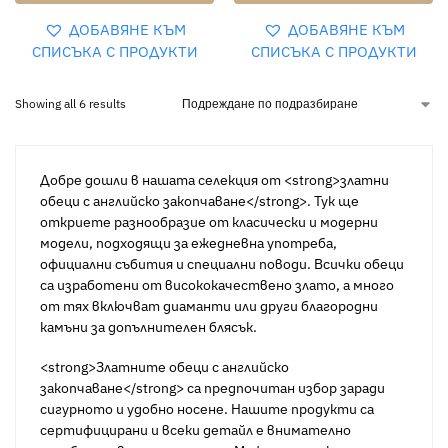
ДОБАВЯНЕ КЪМ
ДОБАВЯНЕ КЪМ
СПИСЪКА С ПРОДУКТИ
СПИСЪКА С ПРОДУКТИ
Showing all 6 results
Добре дошли в нашата селекция от <strong>златни
обеци с английско закопчаване</strong>. Тук ще
откриете разнообразие от класически и модерни
модели, подходящи за ежедневна употреба,
официални събития и специални поводи. Всички обеци
са изработени от висококачествено злато, а много
от тях включват диаманти или други благородни
камъни за допълнителен блясък.
<strong>Златните обеци с английско
закопчаване</strong> са предпочитан избор заради
сигурното и удобно носене. Нашите продукти са
сертифицирани и всеки детайл е внимателно