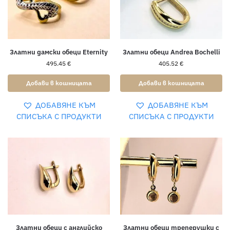
Златни дамски обеци Eternity
Златни обеци Andrea Bochelli
495.45
€
405.52
€
Добави в кошницата
Добави в кошницата
ДОБАВЯНЕ КЪМ
ДОБАВЯНЕ КЪМ
СПИСЪКА С ПРОДУКТИ
СПИСЪКА С ПРОДУКТИ
Златни обеци с английско
Златни обеци треперушки с