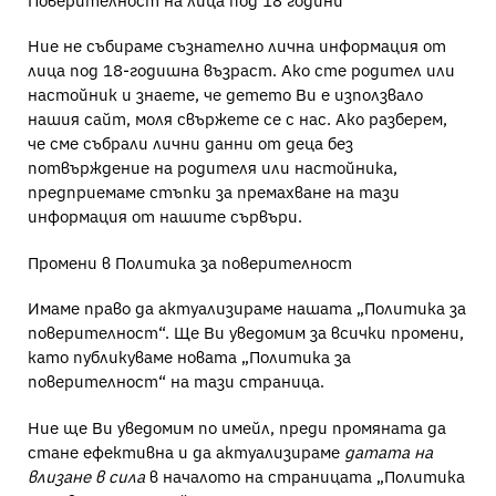
Поверителност на лица под 18 години
Ние не събираме съзнателно лична информация от
лица под 18-годишна възраст. Ако сте родител или
настойник и знаете, че детето Ви е използвало
нашия сайт, моля свържете се с нас. Ако разберем,
че сме събрали лични данни от деца без
потвърждение на родителя или настойника,
предприемаме стъпки за премахване на тази
информация от нашите сървъри.
Промени в Политика за поверителност
Имаме право да актуализираме нашата „Политика за
поверителност“. Ще Ви уведомим за всички промени,
като публикуваме новата „Политика за
поверителност“ на тази страница.
Ние ще Ви уведомим по имейл, преди промяната да
стане ефективна и да актуализираме
датата на
влизане в сила
в началото на страницата „Политика