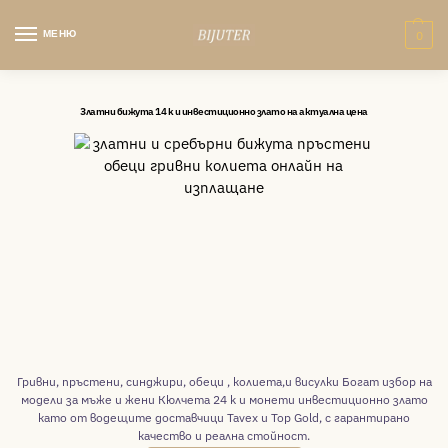
МЕНЮ
0
Златни бижута 14 k и инвестиционно злато на актуална цена
Гривни, пръстени, синджири, обеци , колиета,и висулки Богат избор на
модели за мъже и жени Кюлчета 24 k и монети инвестиционно злато
като от водещите доставчици Tavex и Top Gold, с гарантирано
качество и реална стойност.