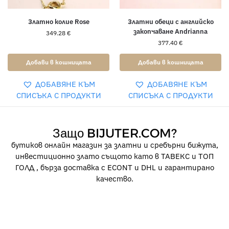
Златно колие Rose
Златни обеци с английско
закопчаване Andrianna
349.28
€
377.40
€
Добави в кошницата
Добави в кошницата
ДОБАВЯНЕ КЪМ
ДОБАВЯНЕ КЪМ
СПИСЪКА С ПРОДУКТИ
СПИСЪКА С ПРОДУКТИ
Защо BIJUTER.COM?
бутиков онлайн магазин за златни и сребърни бижута,
инвестиционно злато същото като в ТАВЕКС и ТОП
ГОЛД , бърза доставка с ECONT и DHL и гарантирано
качество.