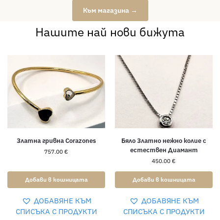
Към магазина →
Нашите най нови бижута
Златна гривна Corazones
Бяло Златно нежно колие с
естествен Диамант
757.00
€
450.00
€
Добави в кошницата
Добави в кошницата
ДОБАВЯНЕ КЪМ
ДОБАВЯНЕ КЪМ
СПИСЪКА С ПРОДУКТИ
СПИСЪКА С ПРОДУКТИ