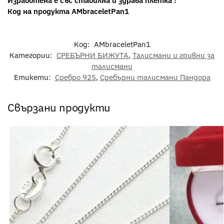
Изработена е със стабилна и здрава плетка !
Код на продукта AMbraceletPan1
Код:
AMbraceletPan1
Категории:
СРЕБЪРНИ БИЖУТА
,
Талисмани и гривни за
талисмани
Етикети:
Сребро 925
,
Сребърни талисмани Пандора
Свързани продукти