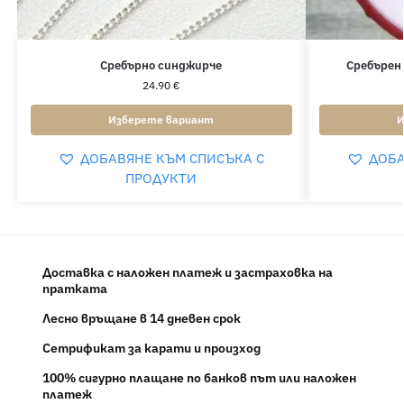
Сребърно синджирче
Сребърен
24.90
€
Изберете вариант
И
ДОБАВЯНЕ КЪМ СПИСЪКА С
ДОБА
ПРОДУКТИ
Доставка с наложен платеж и застраховка на
пратката
Лесно връщане в 14 дневен срок
Сетрификат за карати и произход
100% сигурно плащане по банков път или наложен
платеж