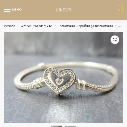
МЕНЮ
0
Начало
СРЕБЪРНИ БИЖУТА
Талисмани и гривни за талисмани
Среб
/
/
/