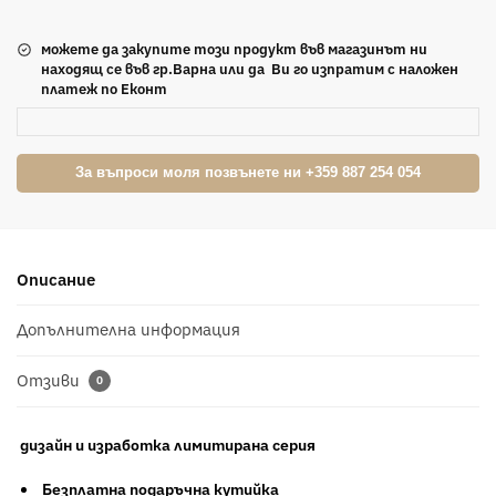
можете да закупите този продукт във магазинът ни
находящ се във гр.Варна или да Ви го изпратим с наложен
платеж по Еконт
За въпроси моля позвънете ни +359 887 254 054
Описание
Допълнителна информация
Отзиви
0
дизайн и изработка лимитирана серия
Безплатна подаръчна кутийка