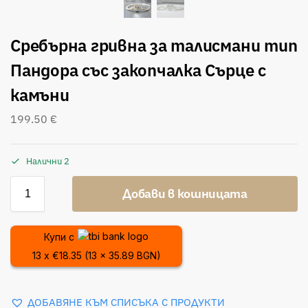
Сребърна гривна за талисмани тип
Пандора със закопчалка Сърце с
камъни
199.50
€
Налични 2
Добави в кошницата
Купи с
13 x €18.35 (13 x 35.89 BGN)
ДОБАВЯНЕ КЪМ СПИСЪКА С ПРОДУКТИ