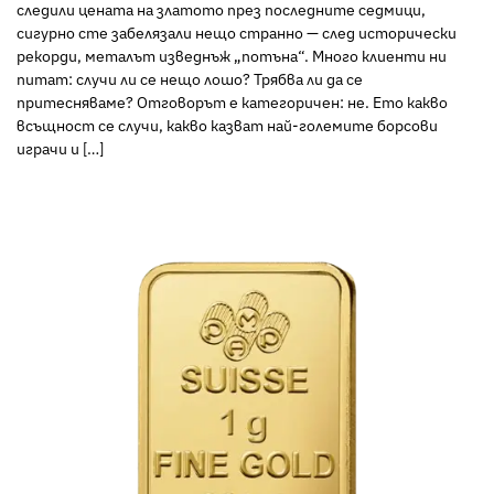
следили цената на златото през последните седмици,
сигурно сте забелязали нещо странно — след исторически
рекорди, металът изведнъж „потъна“. Много клиенти ни
питат: случи ли се нещо лошо? Трябва ли да се
притесняваме? Отговорът е категоричен: не. Ето какво
всъщност се случи, какво казват най-големите борсови
играчи и […]