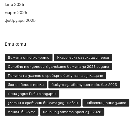
юни 2025
март 2025
февруари 2025
Етикети
Бижута от бяло злато
Класическа огърлица с перли
Основни тенденции в дамските бижута за 2025 година
Покупка на златни и сребърни бижута на изплащане
Фини обеци с перли
бижута за абитуриентски бал 2025
жена зодия Риби с подарък
златни и сребърни бижута зодия овен
инвестиционно злато
фешън бижута
цена на златото прогнози 2026