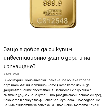
Защо е добре да си купим
инвестиционно злато дори и на
изплащане?
25.06.2025
В несигурни икономически времена все повече хора се
обръщат към инвестиционното злато като начин да
защитят своите спестявания. Златото не случайно е
смятано за „вечна валута“ – то запазва стойността си през
вековете и осигурява финансова сигурност. А благодарение
на възможността за покупка на изплащане, златото вече е