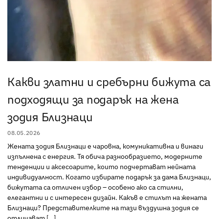
Какви златни и сребърни бижута са
подходящи за подарък на жена
зодия Близнаци
08.05.2026
Жената зодия Близнаци е чаровна, комуникативна и винаги
изпълнена с енергия. Тя обича разнообразието, модерните
тенденции и аксесоарите, които подчертават нейната
индивидуалност. Когато избирате подарък за дама Близнаци,
бижутата са отличен избор – особено ако са стилни,
елегантни и с интересен дизайн. Какъв е стилът на жената
Близнаци? Представителките на тази въздушна зодия се
отличават […]