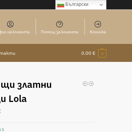
Български
фил на клиента
Помощ за клиента
Количка
нтакти
0.00
€
0
ящи златни
и Lola
€
и 1