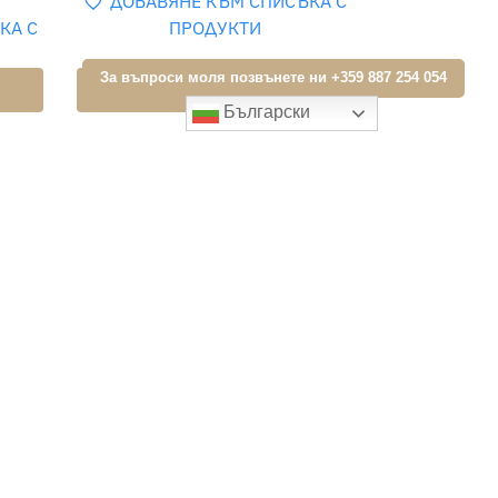
ДОБАВЯНЕ КЪМ СПИСЪКА С
КА С
ПРОДУКТИ
За въпроси моля позвънете ни +359 887 254 054
Добави в кошницата
Български
 и
100% сигурно плащане по
банков път или наложен
платеж
Следвайте ни
Instagram
Youtube