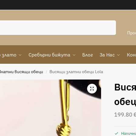
Търсене
Про
 злато
Сребърни бижута
Блог
За Нас
Ко
Златни висящи обеци
Висящи златни обеци Lola
/
Вис
обец
199.80
Наличн