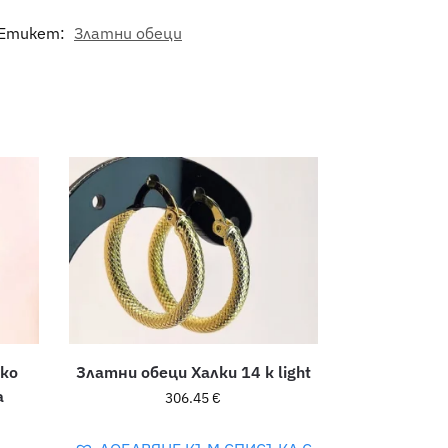
Етикет:
Златни обеци
ско
Златни обеци Халки 14 к light
a
306.45
€