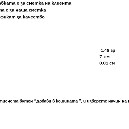
авката е за сметка на клиента
та е за наша сметка
ификат за качество
1.48 гр
7 см
0.01 см
тиснета бутон “Добави в кошицата ”, и изберете начин на 