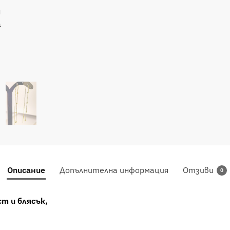
Описание
Допълнителна информация
Отзиви
0
т и блясък,