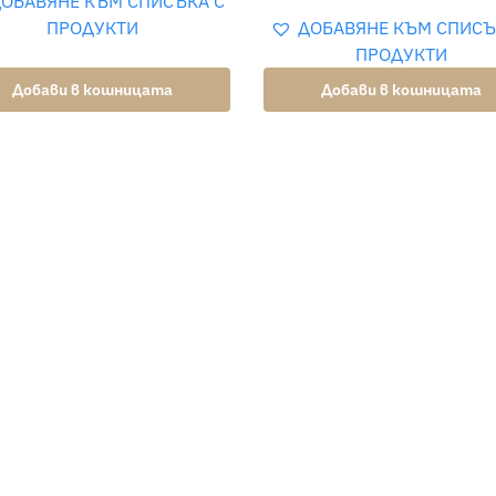
ОБАВЯНЕ КЪМ СПИСЪКА С
ПРОДУКТИ
ДОБАВЯНЕ КЪМ СПИСЪ
ПРОДУКТИ
Добави в кошницата
Добави в кошницата
но връщане в 14 дневен
Сетрификат за карати
к
произход
Помощ
Връщане на продукт
Често задавани въпроси
Общи условия
Как да закупим бижу на изплащане