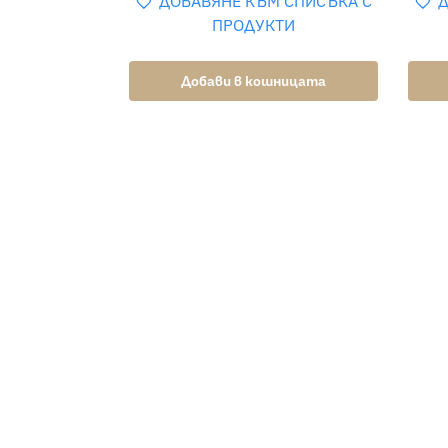
ДОБАВЯНЕ КЪМ СПИСЪКА С
Д
ПРОДУКТИ
Добави в кошницата
Доставка с наложен платеж и
Лес
застраховка на пратката
сро
ИНФОРМАЦИЯ
За нас
Бисквитки
Политика на поверителност
За контакт