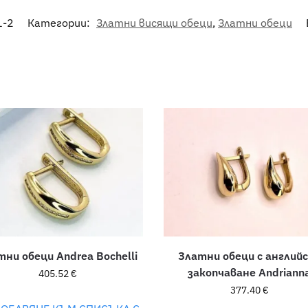
1-2
Категории:
Златни висящи обеци
,
Златни обеци
тни обеци Andrea Bochelli
Златни обеци с англий
закопчаване Andriann
405.52
€
377.40
€