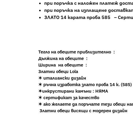
при поръчка с наложен платеж дост
при поръчка на изплащене доставка
ЗЛАТО 14 карата проба 585 – Серт
Тегло на обеците приблизително :
Дължина на обеците :
Ширина на обеците :
Златни обеци Lola
✶ италиански дизайн
✶ ръчна изработка злато проба 14 к. (585)
✶инкрустирани камъни : НЯМА
✶ сертификат за качество
✶ aко желаете да поръчате тези обеци на
Златни обеци висящи с модерен дизайн