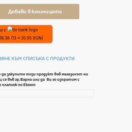
Добави в кошницата
и с
18.38 (13 x 35.95 BGN)
ВЯНЕ КЪМ СПИСЪКА С ПРОДУКТИ
 да закупите този продукт във магазинът ни
 се във гр.Варна или да Ви го изпратим с
н платеж по Еконт