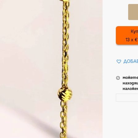
Куп
13 x €
ДОБА
можете
находящ
наложе