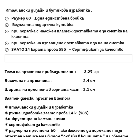
Италиански дизайн и бутикова изработка .
Размер 60 .Eдна единствена бройка
Безплатна подаръчна кутийка
при поръчка с наложен платеж доставката е за сметка на
клиента
при поръчка на изплащене доставката е за наша сметка
ЗЛАТО 14 карата проба 585 – Сертификат за качество
Тегло на пръстена приблизително :
3,27 гр
Височина на пръстена :
2,4 см
Ширина на пръстена в горната част :
2,1 см
Златен дамски пръстен Eleonora
✶ италиански дизайн и изработка
✶ ръчна изработка злато проба 14 к. (585)
✶инкрустирани камъни : няма
✶ сертификат за качество
✶ размер на пръстена 60 ,
aко желаете да поръчате този
пръстен натиснета бутон “Добави в кошицата ” и изберете