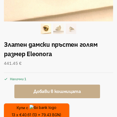
Златен дамски пръстен голям
размер Eleonora
441.45
€
Налични 1
Добави в кошницата
Купи с
13 x €40.61 (13 x 79.43 BGN)