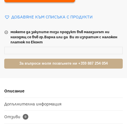
ДОБАВЯНЕ КЪМ СПИСЪКА С ПРОДУКТИ
можете да закупите този продукт във магазинът ни
находящ се във гр.Варна или да Ви го изпратим с наложен
платеж по Еконт
За въпроси моля позвънете ни +359 887 254 054
Описание
Допълнителна информация
Отзиви
0