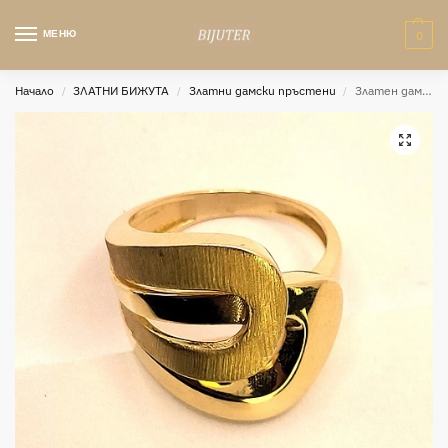
МЕНЮ
0
Начало
ЗЛАТНИ БИЖУТА
Златни дамски пръстени
Златен дамски пръстен голям размер Eleonora
/
/
/