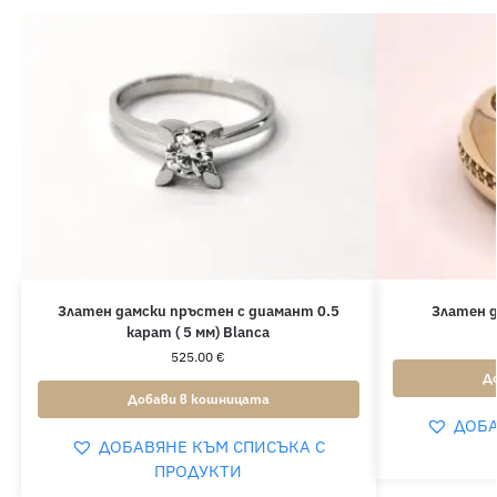
Златен дамски пръстен с диамант 0.5
Златен д
карат ( 5 мм) Blanca
525.00
€
Д
Добави в кошницата
ДОБА
ДОБАВЯНЕ КЪМ СПИСЪКА С
ПРОДУКТИ