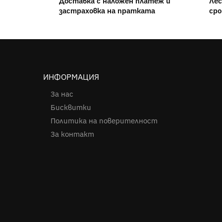
Доставка с наложен платеж и
Лес
застраховка на пратката
сро
ИНФОРМАЦИЯ
За нас
Бисквитки
Политика на поверителност
За контакт