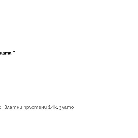
цата ”
:
Златни пръстени 14k
,
злато