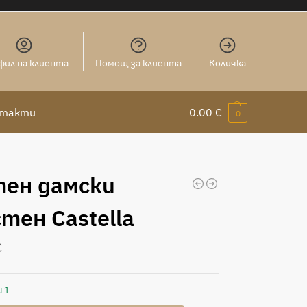
фил на клиента
Помощ за клиента
Количка
нтакти
0.00
€
0
тен дамски
тен Castella
€
и 1