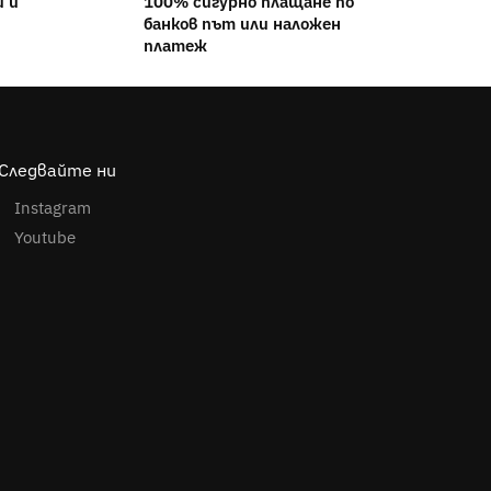
 и
100% сигурно плащане по
банков път или наложен
платеж
Следвайте ни
Instagram
Youtube