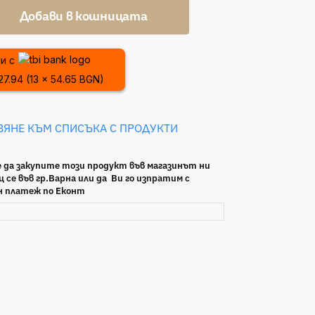
Добави в кошницата
и с
27.94 (13 x 54.65 BGN)
ВЯНЕ КЪМ СПИСЪКА С ПРОДУКТИ
 да закупите този продукт във магазинът ни
 се във гр.Варна или да Ви го изпратим с
н платеж по Еконт