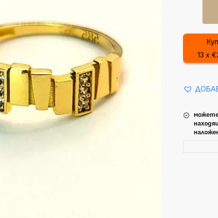
Куп
13 x €
ДОБА
можете
находящ
наложе