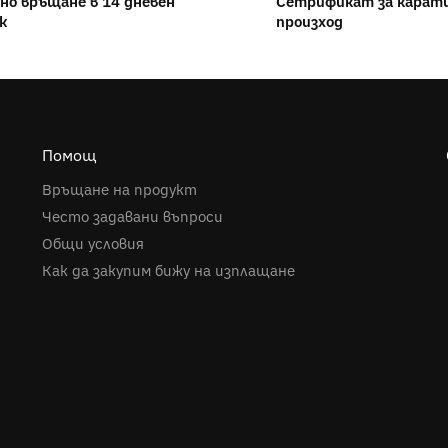
но връщане в 14 дневен
Сетрификат за карати
к
произход
Помощ
Връщане на продукт
Често задавани въпроси
Общи условия
Как да закупим бижу на изплащане