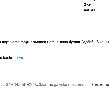
2 см
0,5 см
а поръчате този пръстен натиснета бутон “Добави в коши
иш кликни
ТУК
ии:
ЗЛАТНИ БИЖУТА
,
Златни дамски пръстени
Етикети