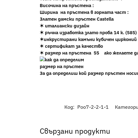
Височина на пръстена :
Ширина на пръстена в горната част :
Златен дамски пръстен Castella
✶ италиански дизайн
✶ ръчна изработка злато проба 14 к. (585)
✶инкрустирани камъни кубичен цирконий
✶ сертификат за качество
✶ размер на пръстена 55
aко желаете д
За да определиш кой размер пръстен нос
Код:
Poo7-2-2-1-1
Категор
Свързани продукти