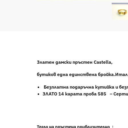
Златен дамски пръстен Castella,
бутиков една единствена бройка.Итали
Безплатна подаръчна кутийка и без
ЗЛАТО 14 карата проба 585 – Серт
Тегло на пръстена приблизително :