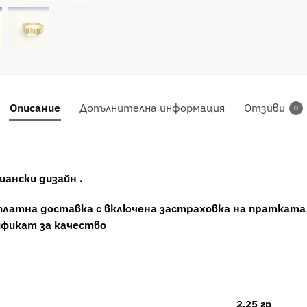
Описание
Допълнителна информация
Отзиви
0
ански дизайн .
платна доставка с включена застраховка на пратката 
ификат за качество
2.25 гр