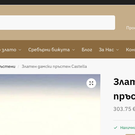
Търсене
Про
 злато
Сребърни бижута
Блог
За Нас
Ко
ръстени
Златен дамски пръстен Castella
/
Зла
пръс
303.75
Наличн