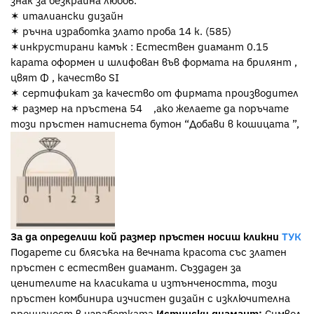
знак за безкрайна любов.
✶ италиански дизайн
✶ ръчна изработка злато проба 14 к. (585)
✶инкрустирани камък : Естествен диамант 0.15
карата оформен и шлифован във формата на брилянт ,
цвят Ф , качество SI
✶ сертификат за качество от фирмата производител
✶ размер на пръстена 54 ,aко желаете да поръчате
този пръстен натиснета бутон “Добави в кошицата ”,
За да определиш кой размер пръстен носиш кликни
ТУК
Подарете си блясъка на вечната красота със златен
пръстен с естествен диамант. Създаден за
ценителите на класиката и изтънчеността, този
пръстен комбинира изчистен дизайн с изключителна
прецизност в изработката.
Истински диамант:
Символ