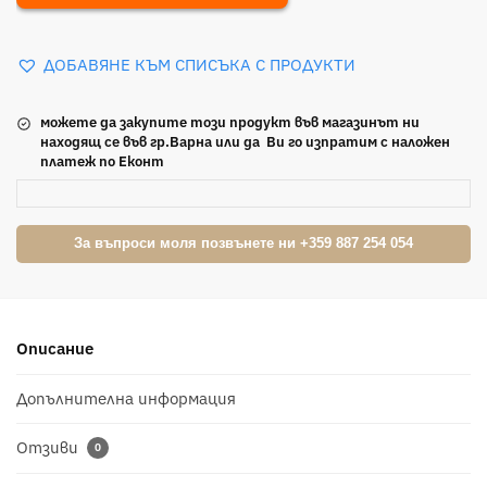
ДОБАВЯНЕ КЪМ СПИСЪКА С ПРОДУКТИ
можете да закупите този продукт във магазинът ни
находящ се във гр.Варна или да Ви го изпратим с наложен
платеж по Еконт
За въпроси моля позвънете ни +359 887 254 054
Описание
Допълнителна информация
Отзиви
0