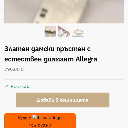
Златен дамски пръстен с
естествен диамант Allegra
790.00
€
Налични 1
Добави в кошницата
Купи с
13 x €72.67