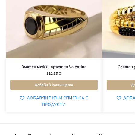
Златен мъжки пръстен Valentino
Златен 
611.55
€
Добави в кошницата
Д
ДОБАВЯНЕ КЪМ СПИСЪКА С
ДОБА
ПРОДУКТИ