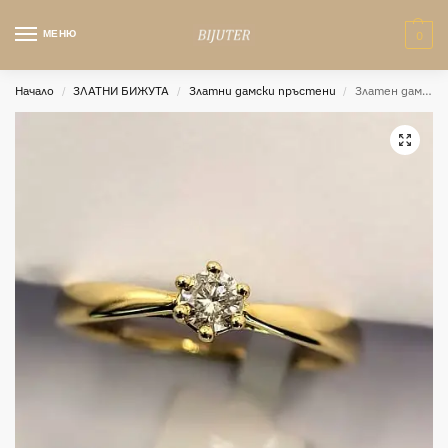
МЕНЮ
0
Начало
ЗЛАТНИ БИЖУТА
Златни дамски пръстени
Златен дамски пръстен с естествен диамант Allegra
/
/
/