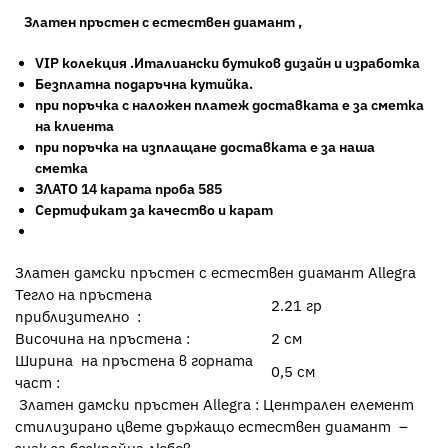
Златен пръстен с естествен диамант ,
VIP колекция .Италиански бутиков дизайн и изработка
Безплатна подаръчна кутийка.
при поръчка с наложен платеж доставката е за сметка
на клиента
при поръчка на изплащане доставката е за наша
сметка
ЗЛАТО 14 карата проба 585
Сертификат за качество и карат
Златен дамски пръстен с естествен диамант Allegra
Тегло на пръстена
2.21 гр
приблизително :
Височина на пръстена :
2 см
Ширина на пръстена в горната
0,5 см
част :
Златен дамски пръстен Allegra : Централен елемент
стилизирано цвете държащо естествен диамант –