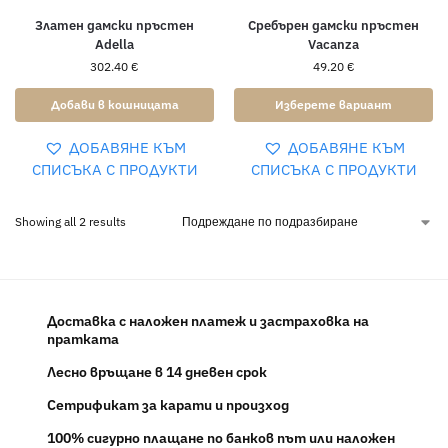
Златен дамски пръстен
Сребърен дамски пръстен
Adella
Vacanza
302.40
€
49.20
€
Добави в кошницата
Изберете вариант
ДОБАВЯНЕ КЪМ
ДОБАВЯНЕ КЪМ
СПИСЪКА С ПРОДУКТИ
СПИСЪКА С ПРОДУКТИ
Showing all 2 results
Доставка с наложен платеж и застраховка на
пратката
Лесно връщане в 14 дневен срок
Сетрификат за карати и произход
100% сигурно плащане по банков път или наложен