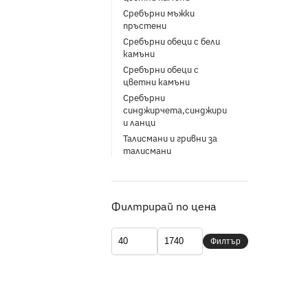
Сребърни мъжки
пръстени
Сребърни обеци с бели
камъни
Сребърни обеци с
цветни камъни
Сребърни
синджирчета,синджири
и ланци
Талисмани и гривни за
талисмани
Филтрирай по цена
Филтър