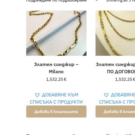
Showing all 3 r
Златен синджир –
Златен синджи
Milano
ПО ДОГОВО
1,532.25
€
1,532.25
ДОБАВЯНЕ КЪМ
ДОБАВЯН
СПИСЪКА С ПРОДУКТИ
СПИСЪКА С ПР
Добави в кошницата
Добави в кош