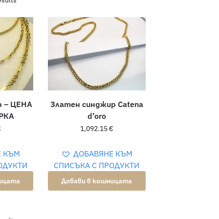
esults
р – ЦЕНА
Златен синджир Catena
РКА
d’oro
€
1,092.15
€
Е КЪМ
ДОБАВЯНЕ КЪМ
ОДУКТИ
СПИСЪКА С ПРОДУКТИ
ницата
Добави в кошницата