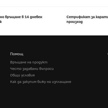
но връщане в 14 дневен
Сетрификат за карати
к
произход
Помощ
Връщане на продукт
Често задавани въпроси
Общи условия
Как да закупим бижу на изплащане