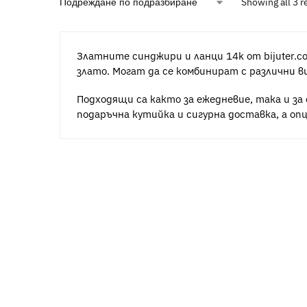
Showing all 3 r
Златните синджири и ланци 14k от bijuter.c
злато. Могат да се комбинират с различни в
Подходящи са както за ежедневие, така и за
подаръчна кутийка и сигурна доставка, а оп