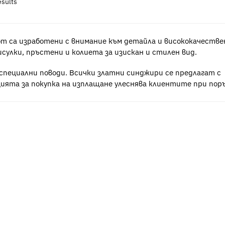
esults
om са изработени с внимание към детайла и висококачестве
исулки, пръстени и колиета за изискан и стилен вид.
 специални поводи. Всички златни синджири се предлагат с
цията за покупка на изплащане улеснява клиентите при поръ