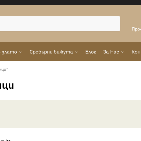
Търсене
Про
 злато
Сребърни бижута
Блог
За Нас
Ко
нци“
нци