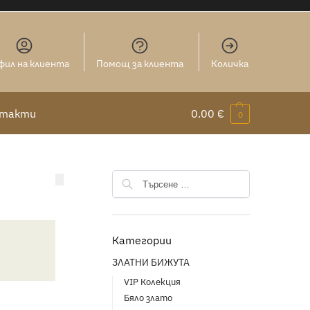
фил на клиента
Помощ за клиента
Количка
нтакти
0.00
€
0
Категории
ЗЛАТНИ БИЖУТА
VIP Колекция
Бяло злато