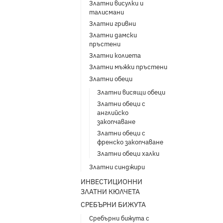
Златни висулки и
талисмани
Златни гривни
Златни дамски
пръстени
Златни колиета
Златни мъжки пръстени
Златни обеци
Златни висящи обеци
Златни обеци с
английско
закопчаване
Златни обеци с
френско закопчаване
Златни обеци халки
Златни синджири
ИНВЕСТИЦИОННИ
ЗЛАТНИ КЮЛЧЕТА
СРЕБЪРНИ БИЖУТА
Сребърни бижута с