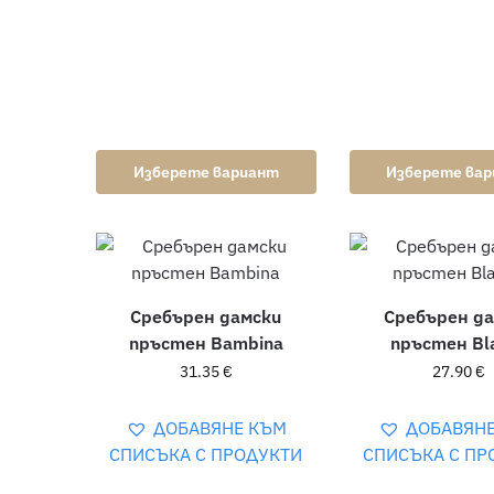
Изберете вариант
Изберете ва
Сребърен дамски
Сребърен д
пръстен Bambina
пръстен Bl
31.35
€
27.90
€
ДОБАВЯНЕ КЪМ
ДОБАВЯН
СПИСЪКА С ПРОДУКТИ
СПИСЪКА С ПР