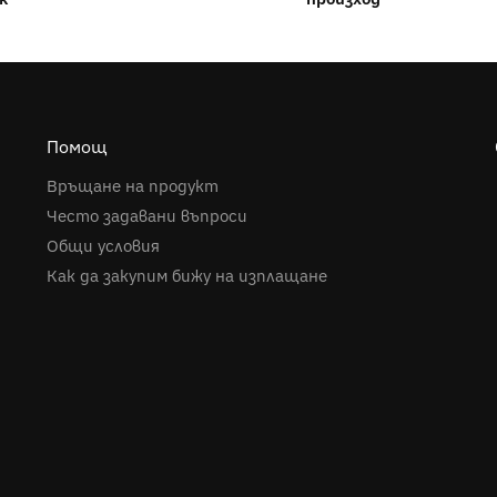
Помощ
Връщане на продукт
Често задавани въпроси
Общи условия
Как да закупим бижу на изплащане