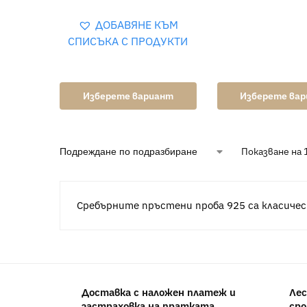
ДОБАВЯНЕ КЪМ
СПИСЪКА С ПРОДУКТИ
Изберете вариант
Изберете ва
Показване на 
Сребърните пръстени проба 925 са класичес
Доставка с наложен платеж и
Лес
застраховка на пратката
сро