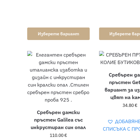
Изберете вариант
Изберете ва
Сребърен д
пръстен Get
вариант за из
цвят на ка
34.80
€
Сребърен дамски
пръстен Galilea със
ДОБАВЯН
инкрустиран син опал
СПИСЪКА С ПР
110.00
€