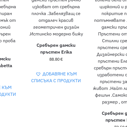
Сребърен дамски
пръстен Erika
амски
88.80
€
abetta
ДОБАВЯНЕ КЪМ
СПИСЪКА С ПРОДУКТИ
Е КЪМ
ОДУКТИ
Сребърен 
пръстен 