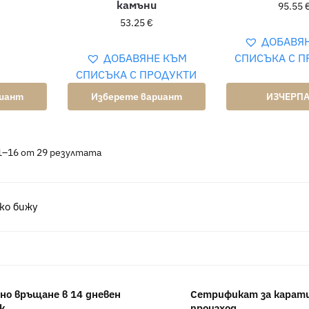
камъни
95.55
53.25
€
ДОБАВЯ
ДОБАВЯНЕ КЪМ
СПИСЪКА С П
СПИСЪКА С ПРОДУКТИ
риант
Изберете вариант
ИЗЧЕРП
1–16 от 29 резултата
ко бижу
но връщане в 14 дневен
Сетрификат за карати
к
произход