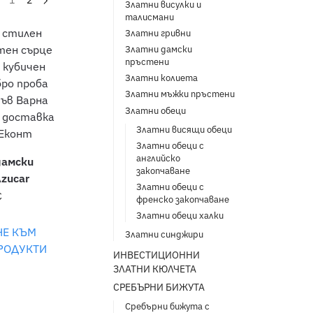
1
2
Златни висулки и
талисмани
Златни гривни
Златни дамски
пръстени
Златни колиета
Златни мъжки пръстени
Златни обеци
Златни висящи обеци
Златни обеци с
английско
дамски
закопчаване
zucar
Златни обеци с
€
френско закопчаване
Златни обеци халки
НЕ КЪМ
Златни синджири
РОДУКТИ
ИНВЕСТИЦИОННИ
ЗЛАТНИ КЮЛЧЕТА
СРЕБЪРНИ БИЖУТА
Сребърни бижута с