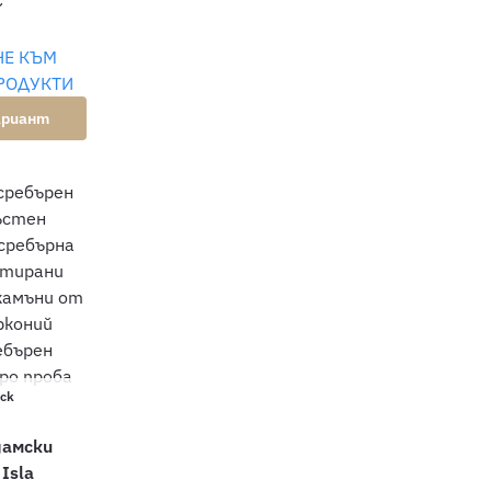
€
НЕ КЪМ
РОДУКТИ
ариант
ock
дамски
Isla