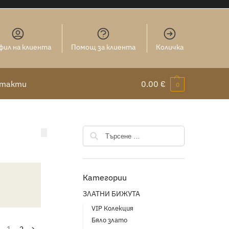
фил на клиента
Помощ за клиента
Количка
нтакти
0.00
€
0
Категории
ЗЛАТНИ БИЖУТА
VIP Колекция
Бяло злато