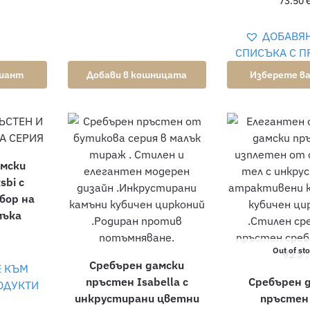
73.50
ДОБАВЯ
СПИСЪКА С П
риант
Добави в кошницата
Изберете в
амски
sbi с
бор на
мъка
Out of st
Сребърен дамски
Е КЪМ
пръстен Isabella с
Сребърен 
ОДУКТИ
инкрустирани цветни
пръстен 