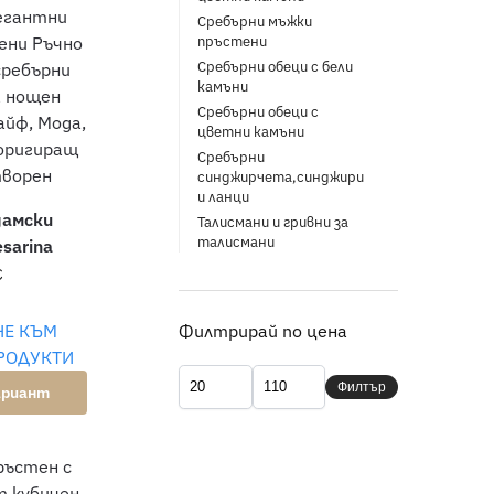
Сребърни мъжки
пръстени
Сребърни обеци с бели
камъни
Сребърни обеци с
цветни камъни
Сребърни
синджирчета,синджири
и ланци
дамски
Талисмани и гривни за
талисмани
sarina
€
НЕ КЪМ
Филтрирай по цена
РОДУКТИ
Филтър
ариант