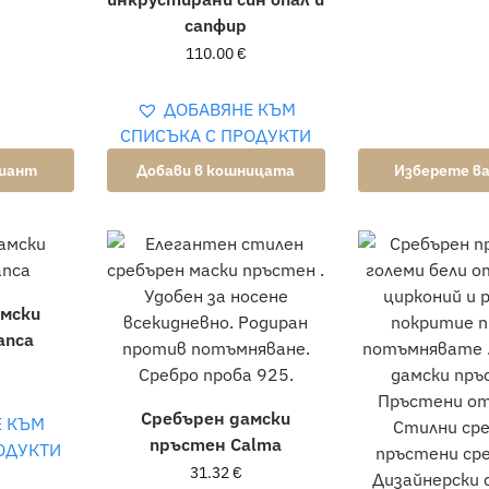
сапфир
110.00
€
ДОБАВЯНЕ КЪМ
СПИСЪКА С ПРОДУКТИ
риант
Добави в кошницата
Изберете в
амски
anca
Сребърен дамски
Е КЪМ
пръстен Calma
ОДУКТИ
31.32
€