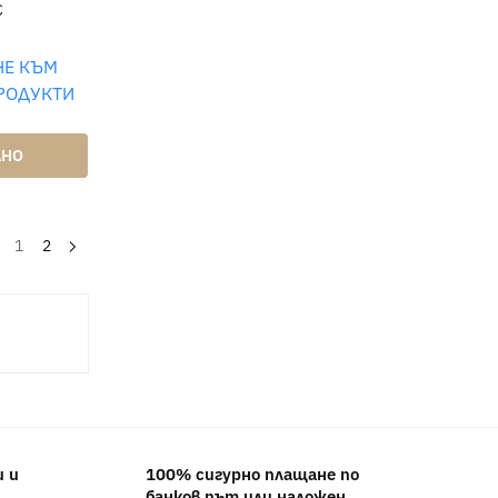
€
НЕ КЪМ
РОДУКТИ
АНО
1
2
 и
100% сигурно плащане по
банков път или наложен