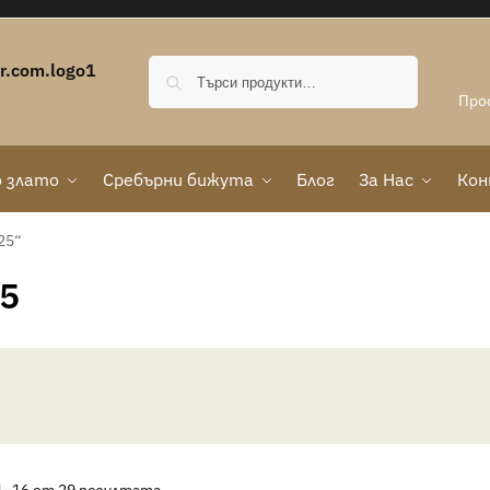
Търсене
Про
 злато
Сребърни бижута
Блог
За Нас
Ко
25“
5