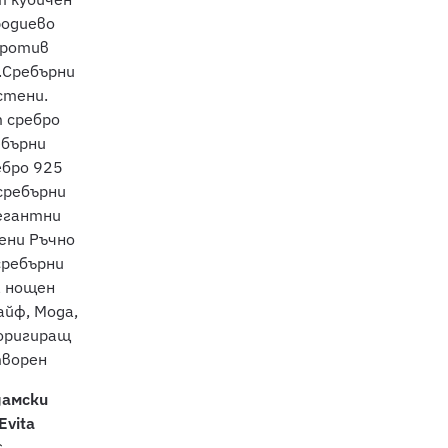
дамски
Evita