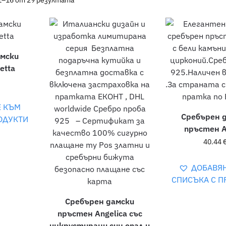
1–16 от 29 резултата
амски
etta
Е КЪМ
Сребърен 
ОДУКТИ
пръстен A
40.44
ДОБАВЯ
СПИСЪКА С П
Сребърен дамски
пръстен Angelica със
инкрустирани син опал и