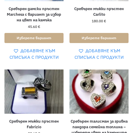
Сребърен дамски пръстен
Сребърен мъжки пръстен
Marchesa с вариант за избор
Carlito
на цвят на камъка
180.00
€
45.60
€
Изберете вариант
Изберете вариант
ДОБАВЯНЕ КЪМ
ДОБАВЯНЕ КЪМ
СПИСЪКА С ПРОДУКТИ
СПИСЪКА С ПРОДУКТИ
Сребърен мъжки пръстен
Сребърен талисман за гривна
Fabrizio
пандора семейна топлина –
изберете цвят на камъните