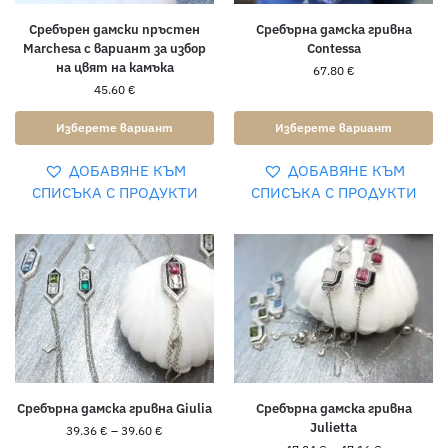
Сребърен дамски пръстен
Сребърна дамска гривна
Marchesa с вариант за избор
Contessa
на цвят на камъка
67.80
€
45.60
€
Изберете вариант
Изберете вариант
ДОБАВЯНЕ КЪМ
ДОБАВЯНЕ КЪМ
СПИСЪКА С ПРОДУКТИ
СПИСЪКА С ПРОДУКТИ
Сребърна дамска гривна Giulia
Сребърна дамска гривна
Julietta
39.36
€
–
39.60
€