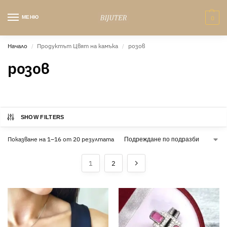
МЕНЮ
0
Начало
Продуктът Цвят на камъка
розов
/
/
розов
SHOW FILTERS
Показване на 1–16 от 20 резултата
1
2