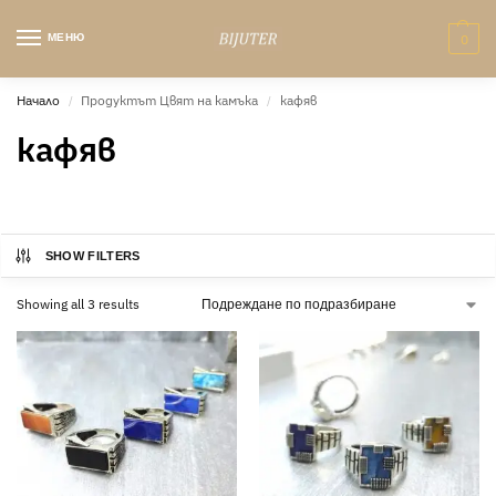
МЕНЮ
0
Начало
Продуктът Цвят на камъка
кафяв
/
/
кафяв
SHOW FILTERS
Showing all 3 results