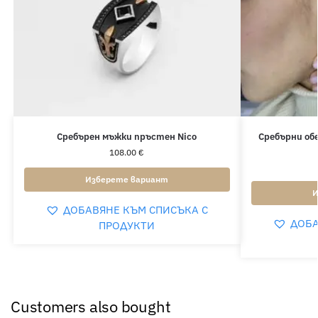
Сребърен мъжки пръстен Nico
Сребърни обе
108.00
€
Изберете вариант
И
ДОБАВЯНЕ КЪМ СПИСЪКА С
ДОБА
ПРОДУКТИ
Customers also bought