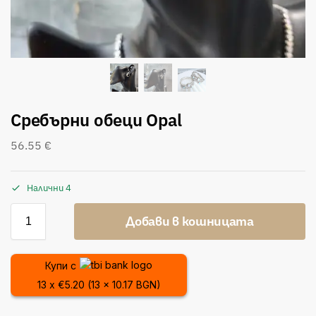
Сребърни обеци Opal
56.55
€
Налични 4
Добави в кошницата
Купи с
13 x €5.20 (13 x 10.17 BGN)