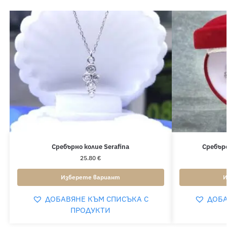
Сребърно колие Serafina
Сребър
25.80
€
Изберете вариант
И
ДОБАВЯНЕ КЪМ СПИСЪКА С
ДОБА
ПРОДУКТИ