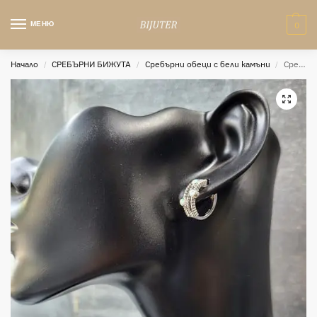
МЕНЮ
0
Начало
СРЕБЪРНИ БИЖУТА
Сребърни обеци с бели камъни
Сребърни обеци Opal
/
/
/