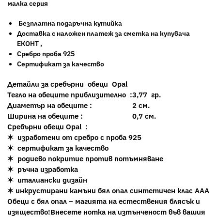
малка серия
Безплатна подаръчна кутийка
Доставка с наложен платеж за сметка на купувача
ЕКОНТ ,
Сребро проба 925
Сертификат за качество
Детайли за сребърни обеци Opal
Тегло на обеците приблизително :
3,77 гр.
Диаметър на обеците :
2 см.
Ширина на обеците :
0,7 см.
Сребърни обеци Opal :
✶ изработени от сребро с проба 925
✶ сертификат за качество
✶ родиево покритие против потъмняване
✶ ръчна изработка
✶ италиански дизайн
✶ инкрустирани камъни бял опал синтетичен клас ААА
Обеци с бял опал – магията на естествения блясък и
изящество!
Внесете нотка на изтънченост във вашия