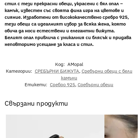
стил с тези прекрасни обеци, украсени с бял опал –
камък, известен със своята фина игра на цветове и
сияние. Изработени от висококачествено сребро 925,
тези обеци са идеалният избор за всяка жена, която
обича да носи естествени и елегантни бижута.
Белият опал привлича с уникалния си блясък и придава
неповторимо усещане за класа и стил.
Код:
AMopal
Категории:
СРЕБЪРНИ БИЖУТА
,
Сребърни обеци с бели
камъни
Етикети:
Сребро 925
,
Сребърни обеци
Свързани продукти